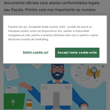
documente oficiale care atesta conformitatea legala
sau fiscala. Printre cele mai importante se numara
cazierul fiscal, cazierul judiciar si certificatul de…
Facand clic pe „Acceptati toate cookie-urile”, sunteti de acord cu
stocarea cookie-urilor pe dispozitivul dvs. pentru a imbunatati
READ MORE
navigarea pe site, pentru a analiza utilizarea site-ului si pentru a ajuta
eforturile noastre de marketing.
Setări cookie-uri
Accept toate cookie-urile
NOUTATI LEGISLATIVE