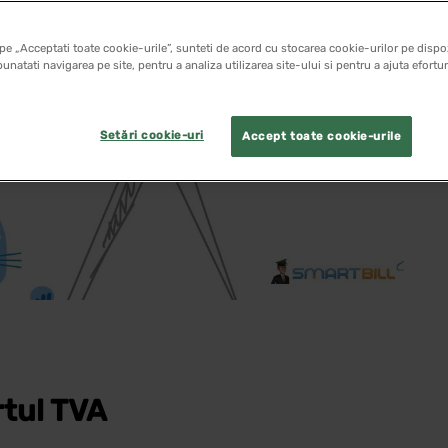
pe „Acceptati toate cookie-urile”, sunteti de acord cu stocarea cookie-urilor pe dispoz
unatati navigarea pe site, pentru a analiza utilizarea site-ului si pentru a ajuta efortu
Setări cookie-uri
Accept toate cookie-urile
ortul TVA