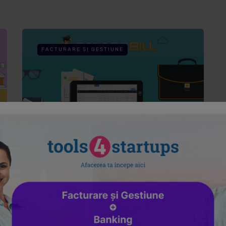
FACTURARE SI GESTIUNE
Bill iti da raportul: Raportul
vanzari produse
27 aprilie 2018