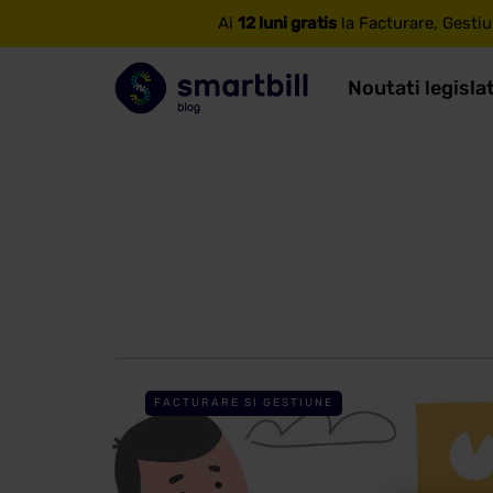
Ai
12 luni gratis
la Facturare, Gestiu
Noutati legisla
FACTURARE SI GESTIUNE