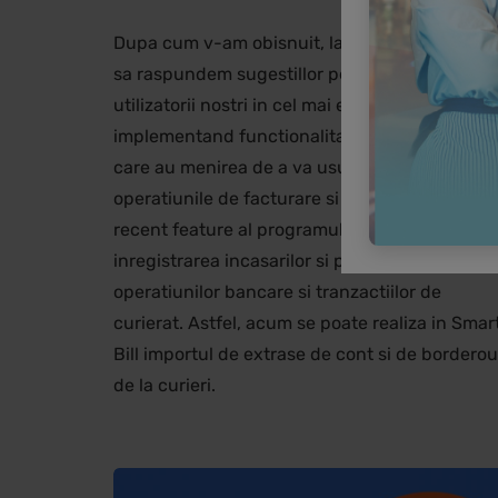
Dupa cum v-am obisnuit, la Smart Bill incerc
sa raspundem sugestillor pe care le fac
utilizatorii nostri in cel mai eficient mod posibil
implementand functionalitati sugerate de voi 
care au menirea de a va usura si mai mult
operatiunile de facturare si gestiune. Cel mai
recent feature al programului Smart Bill impli
inregistrarea incasarilor si platilor aferente
operatiunilor bancare si tranzactiilor de
curierat. Astfel, acum se poate realiza in Smar
Bill importul de extrase de cont si de borderou
de la curieri.