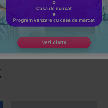
Aplicatia Smart Bill este cu siguranta genul de
produs pe care orice antreprenor ar trebui sa-l
am
foloseasca. Facturarea si gestiunea stocurilor
devin usoare, spun acest lucru de fiecare data
:
cand am ocazia, iar daca nu ma credeti,
si
incercati !
Vezi oferta
ca
t
ri