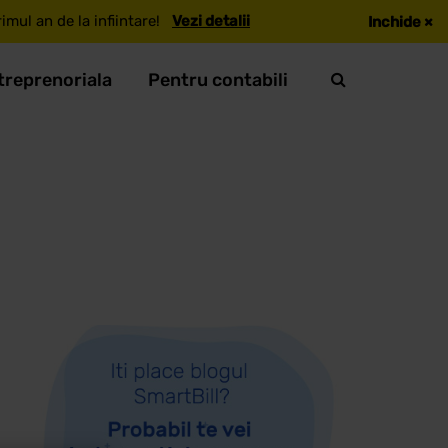
mul an de la infiintare!
Vezi detalii
Inchide
×
treprenoriala
Pentru contabili