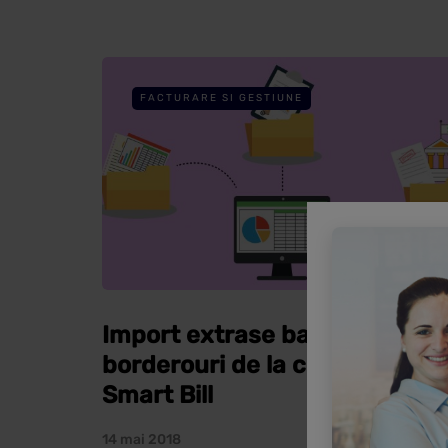
FACTURARE SI GESTIUNE
Import extrase bancare si
borderouri de la curieri in
Smart Bill
14 mai 2018