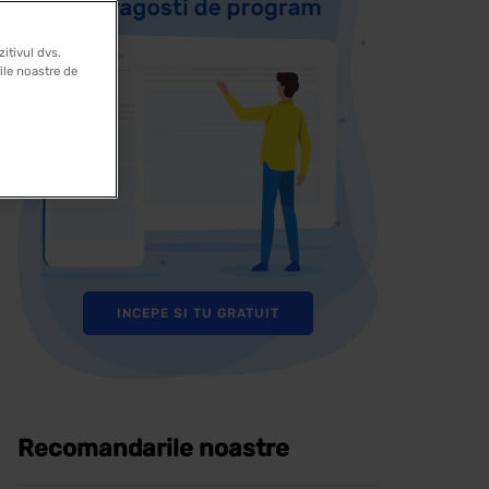
itivul dvs.
rile noastre de
INCEPE SI TU GRATUIT
Recomandarile noastre