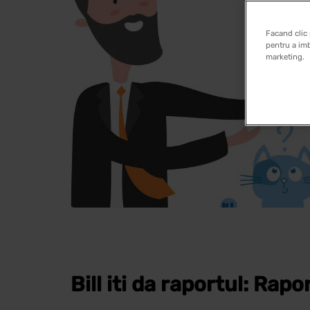
Facand clic 
pentru a imb
marketing.
Bill iti da raportul: Rap