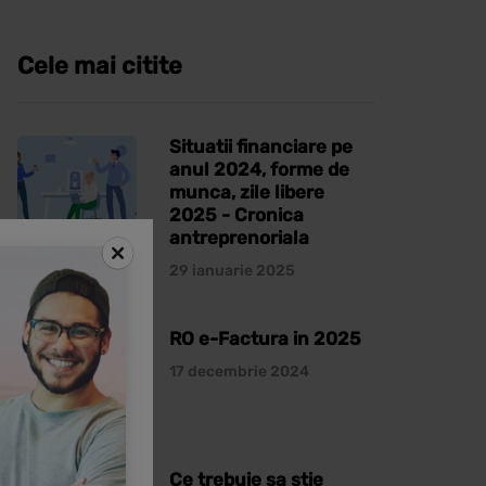
Cele mai citite
Situatii financiare pe
anul 2024, forme de
munca, zile libere
2025 - Cronica
antreprenoriala
29 ianuarie 2025
RO e-Factura in 2025
17 decembrie 2024
Ce trebuie sa stie