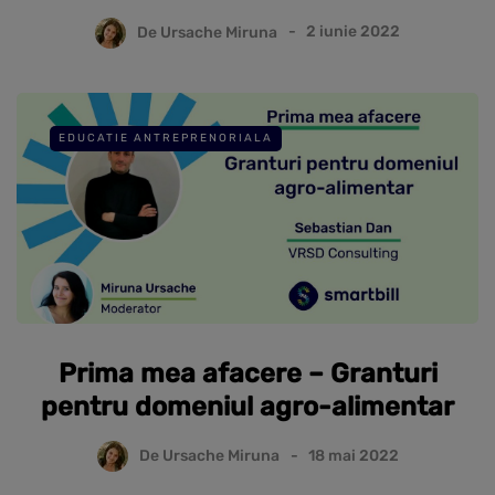
De
Ursache Miruna
2 iunie 2022
EDUCATIE ANTREPRENORIALA
Prima mea afacere – Granturi
pentru domeniul agro-alimentar
De
Ursache Miruna
18 mai 2022