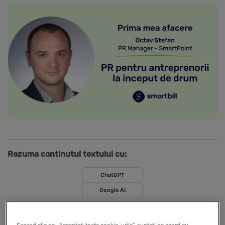
Rezuma continutul textului cu:
ChatGPT
Google AI
Saptamana aceasta la
Prima mea afacere
l-am avut