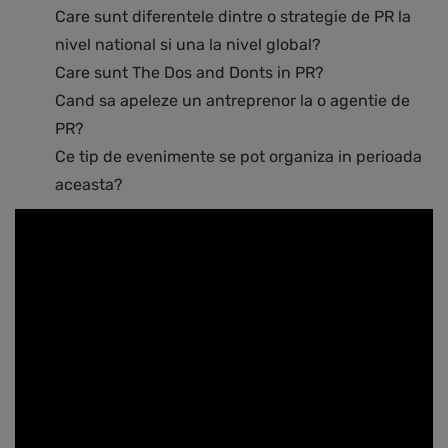
Care sunt diferentele dintre o strategie de PR la
nivel national si una la nivel global?
Care sunt The Dos and Donts in PR?
Cand sa apeleze un antreprenor la o agentie de
PR?
Ce tip de evenimente se pot organiza in perioada
aceasta?