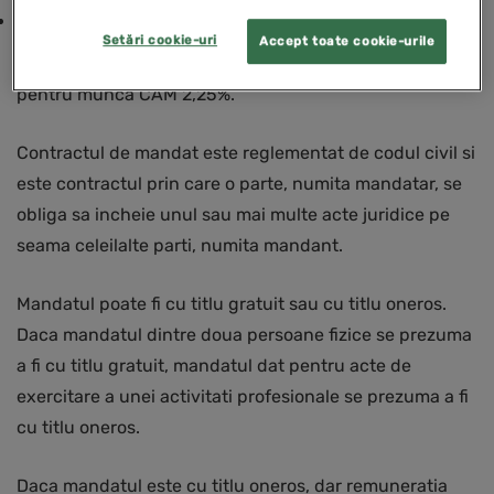
impozit – 10%
Setări cookie-uri
Accept toate cookie-urile
Societatea va mai datora contributia asiguratorie
pentru munca CAM 2,25%.
Contractul de mandat este reglementat de codul civil si
este contractul prin care o parte, numita mandatar, se
obliga sa incheie unul sau mai multe acte juridice pe
seama celeilalte parti, numita mandant.
Mandatul poate fi cu titlu gratuit sau cu titlu oneros.
Daca mandatul dintre doua persoane fizice se prezuma
a fi cu titlu gratuit, mandatul dat pentru acte de
exercitare a unei activitati profesionale se prezuma a fi
cu titlu oneros.
Daca mandatul este cu titlu oneros, dar remuneratia