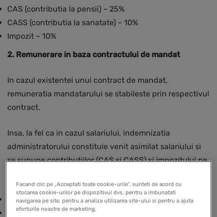
CAS (contributia la pensii) – 25%
CASS (contributia la sanatate) – 10%
Impozit – 10%
2. Remunerare in baza contractului de mandat
In cazul existentei unui contract de mandat,
remuneratia mandatarului se stabileste prin respectivul
contract.
Insa, la fel ca in cazul salariului, indemnizatia
administratorului constituie venit asimilat salariului si
se supune contributiilor (CAS si CASS) si impozitului pe
venit:
Facand clic pe „Acceptati toate cookie-urile”, sunteti de acord cu
stocarea cookie-urilor pe dispozitivul dvs. pentru a imbunatati
CAS – 25%
navigarea pe site, pentru a analiza utilizarea site-ului si pentru a ajuta
eforturile noastre de marketing.
CASS – 10%