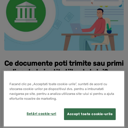
Ce documente poti trimite sau primi
online de la institutiile statului?
Facand clic pe „Acceptati toate cookie-urile”, sunteti de acord cu
13 aprilie 2020
stocarea cookie-urilor pe dispozitivul dvs. pentru a imbunatati
navigarea pe site, pentru a analiza utilizarea site-ului si pentru a ajuta
Digitalizarii principalelor institutii cu care antreprenorii
eforturile noastre de marketing.
au de a face in activitatea de zi cu zi, in contextul
situatiei actuale.
Setări cookie-uri
Accept toate cookie-urile