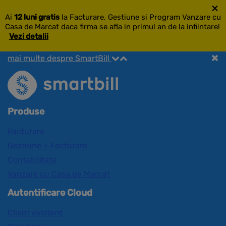
×
Ai
12 luni gratis
la Facturare, Gestiune si Program Vanzare cu
Casa de Marcat daca firma se afla in primul an de la infiintare!
Vezi detalii
mai multe despre SmartBill
Produse
Facturare
Gestiune + Facturare
Contabilitate
Vanzare cu Casa de Marcat
Autentificare Cloud
Client existent