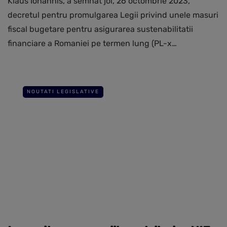
Klaus Iohannis, a semnat joi, 26 octombrie 2023,
decretul pentru promulgarea Legii privind unele masuri
fiscal bugetare pentru asigurarea sustenabilitatii
financiare a Romaniei pe termen lung (PL-x…
NOUTATI LEGISLATIVE