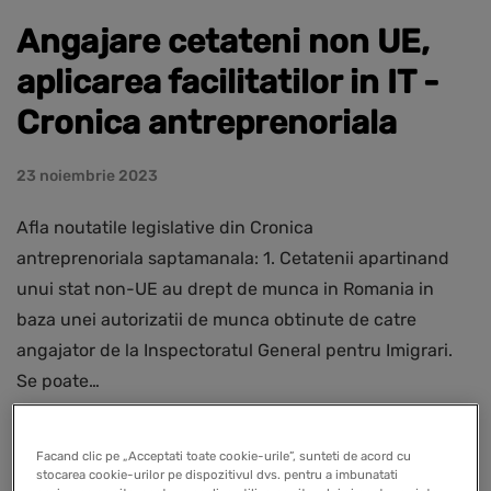
Angajare cetateni non UE,
aplicarea facilitatilor in IT -
Cronica antreprenoriala
23 noiembrie 2023
Afla noutatile legislative din Cronica
antreprenoriala saptamanala: 1. Cetatenii apartinand
unui stat non-UE au drept de munca in Romania in
baza unei autorizatii de munca obtinute de catre
angajator de la Inspectoratul General pentru Imigrari.
Se poate…
READ MORE
Facand clic pe „Acceptati toate cookie-urile”, sunteti de acord cu
stocarea cookie-urilor pe dispozitivul dvs. pentru a imbunatati