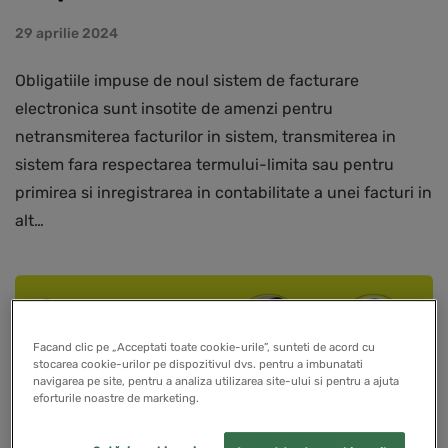
29 aprilie 2024
Obligatiile impuse de noul sistem de facturare
electronica sunt insotite de amenzi pentru
netransmiterea facturilor in sistem, transmiterea in
sistem fara respectarea termului-limita sau pentru
primirea si inregistrarea in contabilitate a unei facturi in
alt…
EDUCATIE ANTREPRENORIALA
Facand clic pe „Acceptati toate cookie-urile”, sunteti de acord cu
stocarea cookie-urilor pe dispozitivul dvs. pentru a imbunatati
navigarea pe site, pentru a analiza utilizarea site-ului si pentru a ajuta
eforturile noastre de marketing.