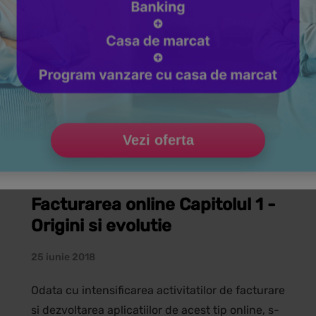
EDUCATIE ANTREPRENORIALA
PENTRU CONTABILI
Vezi oferta
Facturarea online Capitolul 1 -
Origini si evolutie
25 iunie 2018
Odata cu intensificarea activitatilor de facturare
si dezvoltarea aplicatiilor de acest tip online, s-