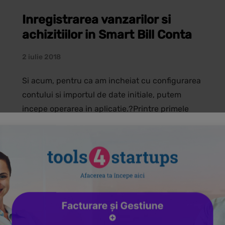
Inregistrarea vanzarilor si
achizitiilor in Smart Bill Conta
2 iulie 2018
Si acum, pentru ca am incheiat cu configurarea
contului si importul de date initiale, putem
incepe operarea in aplicatie.?Printre primele
documente pe care un contabil le are la
dispozitie sunt cele de achizitie si facturile
emise. Vom prezenta inregistrarea acestora in
Smart Bill Conta conform sectiunilor existente
in aplicatie, si anume Interne si Externe, in
ordinea regasita in meniu.