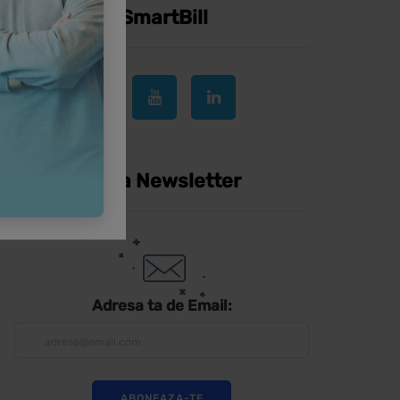
Urmareste SmartBill
Inscrie-te la Newsletter
Adresa ta de Email: