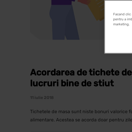
Facand clic 
pentru a imb
marketing.
Acordarea de tichete de
lucruri bine de stiut
11 iulie 2018
Tichetele de masa sunt niste bonuri valorice f
alimentare. Acestea se acorda doar pentru zile