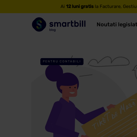
Ai
12 luni gratis
la Facturare, Gestiu
Noutati legisla
PENTRU CONTABILI