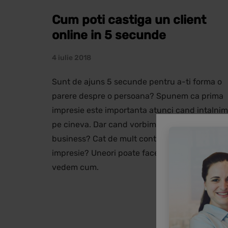
Cum poti castiga un client
online in 5 secunde
4 iulie 2018
Sunt de ajuns 5 secunde pentru a-ti forma o
parere despre o persoana? Spunem ca prima
impresie este importanta atunci cand intalnim
pe cineva. Dar cand vorbim despre un
business? Cat de mult conteaza prima
impresie? Uneori poate face diferenta, hai sa
vedem cum.