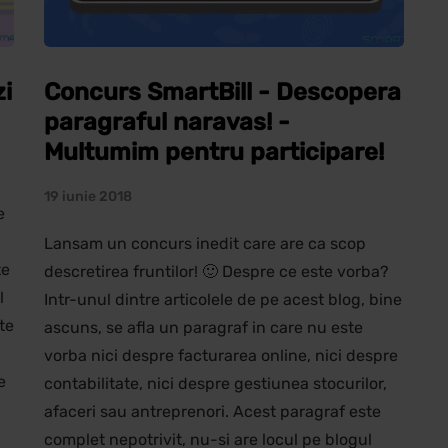
zi
Concurs SmartBill - Descopera
paragraful naravas! -
Multumim pentru participare!
19 iunie 2018
e
Lansam un concurs inedit care are ca scop
te
descretirea fruntilor! 🙂 Despre ce este vorba?
l
Intr-unul dintre articolele de pe acest blog, bine
te
ascuns, se afla un paragraf in care nu este
vorba nici despre facturarea online, nici despre
e
contabilitate, nici despre gestiunea stocurilor,
afaceri sau antreprenori. Acest paragraf este
complet nepotrivit, nu-si are locul pe blogul