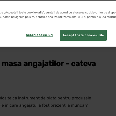
pe „Acceptati toate cookie-urile”, sunteti de acord cu stocarea cookie-urilor pe dispoz
unatati navigarea pe site, pentru a analiza utilizarea site-ului si pentru a ajuta efortu
Setări cookie-uri
Accept toate cookie-urile
 masa angajatilor - cateva
olosite ca instrument de plata pentru produsele
le in care angajatul a fost prezent la munca.?