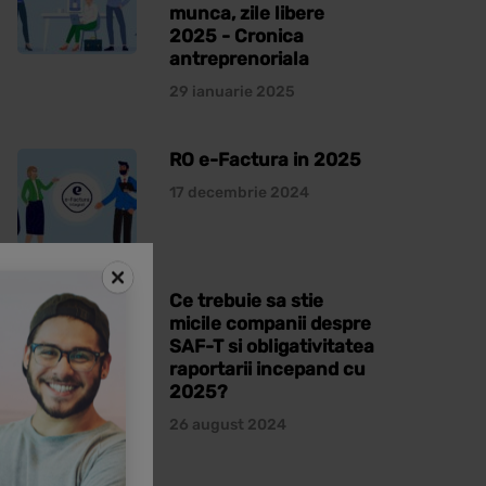
munca, zile libere
2025 - Cronica
antreprenoriala
29 ianuarie 2025
RO e-Factura in 2025
17 decembrie 2024
Ce trebuie sa stie
micile companii despre
SAF-T si obligativitatea
raportarii incepand cu
2025?
26 august 2024