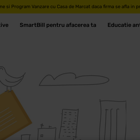
ne si Program Vanzare cu Casa de Marcat daca firma se afla in pri
tive
SmartBill pentru afacerea ta
Educatie an