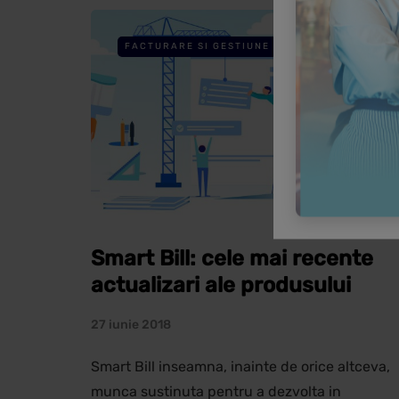
FACTURARE SI GESTIUNE
Smart Bill: cele mai recente
actualizari ale produsului
27 iunie 2018
Smart Bill inseamna, inainte de orice altceva,
munca sustinuta pentru a dezvolta in