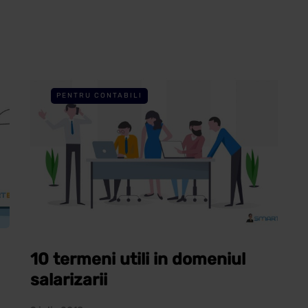
PENTRU CONTABILI
10 termeni utili in domeniul
salarizarii