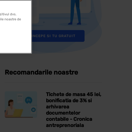
itivul dvs.
rile noastre de
INCEPE SI TU GRATUIT
Recomandarile noastre
Tichete de masa 45 lei,
bonificatia de 3% si
arhivarea
documentelor
contabile - Cronica
antreprenoriala