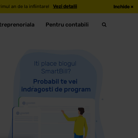
mul an de la infiintare!
Vezi detalii
Inchide
×
treprenoriala
Pentru contabili